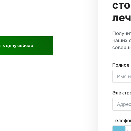
сто
ле
зультаты.
Получит
наших 
ть цену сейчас
соверш
Полное
Электро
Телефо