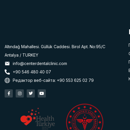
Altındağ Mahallesi. Güllük Caddesi. Birol Apt. No:95/C
Antalya / TURKEY
info@centerdentalclinic.com
+90 546 480 40 07
Редактор веб-сайта: +90 553 625 02 79