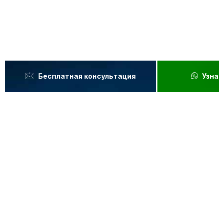
странах.
Клиника класса люкс, честные цены, выдающиеся ре
Бесплатная консультация
Узна