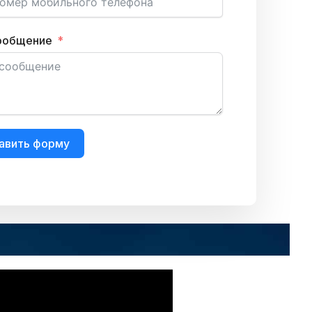
ообщение
авить форму