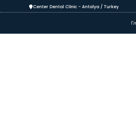
Center Dental Clinic - Antalya / Turkey
Гл
Высококачествен
стоматологическо
обслуживание без
завышенных цен в 