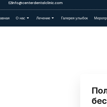
info@centerdentalclinic.com
авная
О нас
Лечение
Галерея улыбок
Меропр
ное
е
По
других
бес