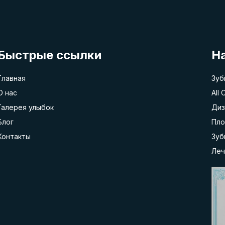
Быстрые ссылки
Н
Главная
Зуб
О нас
All 
Галерея улыбок
Диз
Блог
Пло
Контакты
Зуб
Леч