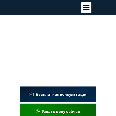
Имплантация зубов All
On 4 в Анталии,
Турция.
Клиника класса люкс, честные цены,
выдающиеся результаты.
Бесплатная консультация
Узнать цену сейчас